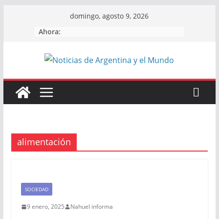
Skip
domingo, agosto 9, 2026
to
Ahora:
content
alimentación
SOCIEDAD
9 enero, 2025
Nahuel informa