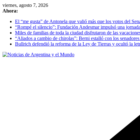
Skip
viernes, agosto 7, 2026
to
Ahora:
content
El “me gusta” de Antonela que valió más que los votos del Se
“Rompé el silencio”: Fundación Andesmar impulsó una jornada d
Miles de familias de toda la ciudad disfrutaron de las vacacion
“Aliados a cambio de chirolas”: Berni estalló con los senadore
Bullrich defendió la reforma de la Ley de Tierras y ocultó la letr