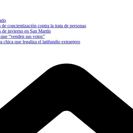
nado
e concientización contra la trata de personas
es de invierno en San Martín
s que “venden sus votos”
a chica que legaliza el latifundio extranjero