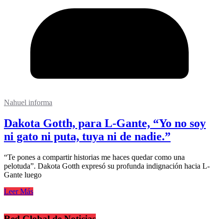
Nahuel informa
Dakota Gotth, para L-Gante, “Yo no soy
ni gato ni puta, tuya ni de nadie.”
“Te pones a compartir historias me haces quedar como una
pelotuda”. Dakota Gotth expresó su profunda indignación hacia L-
Gante luego
Leer Más
Red Global de Noticias