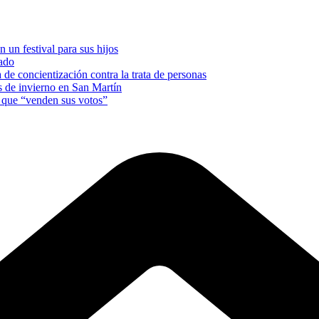
 un festival para sus hijos
nado
e concientización contra la trata de personas
es de invierno en San Martín
s que “venden sus votos”