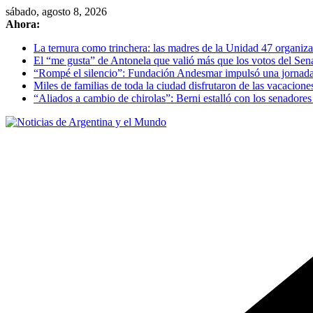
Skip
sábado, agosto 8, 2026
to
Ahora:
content
La ternura como trinchera: las madres de la Unidad 47 organizan
El “me gusta” de Antonela que valió más que los votos del Se
“Rompé el silencio”: Fundación Andesmar impulsó una jornada d
Miles de familias de toda la ciudad disfrutaron de las vacacion
“Aliados a cambio de chirolas”: Berni estalló con los senadore