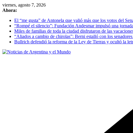
Skip
viernes, agosto 7, 2026
to
Ahora:
content
El “me gusta” de Antonela que valió más que los votos del Se
“Rompé el silencio”: Fundación Andesmar impulsó una jornada d
Miles de familias de toda la ciudad disfrutaron de las vacacion
“Aliados a cambio de chirolas”: Berni estalló con los senadore
Bullrich defendió la reforma de la Ley de Tierras y ocultó la letr