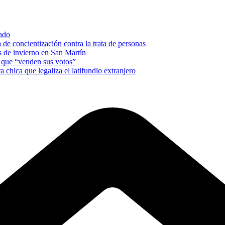
nado
e concientización contra la trata de personas
es de invierno en San Martín
s que “venden sus votos”
a chica que legaliza el latifundio extranjero