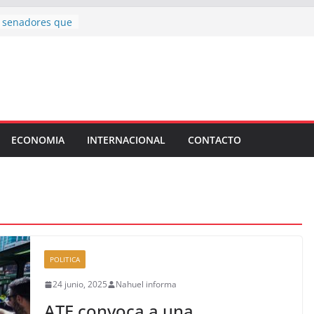
 chirolas”:
os senadores que
chera: las
d 47 organizan
hijos
onela que valió
el Senado
: Fundación
ECONOMIA
INTERNACIONAL
CONTACTO
na jornada de
ra la trata de
 toda la ciudad
vacaciones de
tín
POLITICA
24 junio, 2025
Nahuel informa
ATE convoca a una