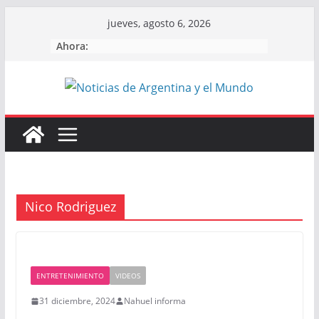
Skip
jueves, agosto 6, 2026
to
Ahora:
content
Nico Rodriguez
ENTRETENIMIENTO
VIDEOS
31 diciembre, 2024
Nahuel informa