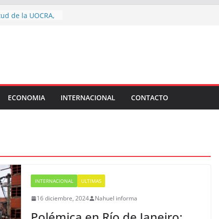
vacaciones de
ntud de la UOCRA,
 naranja llenó de
o”: Fundación
ó una jornada de
ntra la trata de
 de toda la ciudad
s vacaciones de
ECONOMIA
INTERNACIONAL
CONTACTO
artín
de chirolas”:
 los senadores que
”
 la reforma de la
ultó la letra chica
tifundio extranjero
INTERNACIONAL
ULTIMAS
16 diciembre, 2024
Nahuel informa
Polémica en Río de Janeiro: