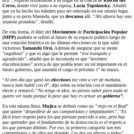
acá”
, expresó refiriéndose a su hogar en la chacra de
Rincón del
Cerro,
donde vive junto a su esposa,
Lucía Topolansky.
Añadió
que ya ha hecho los trámites para ser enterrado en ese mismo lugar,
junto a su perra Manuela, que ya
descansa
allí.
“Ahí afuera hay una
sequoia grandota”
, detalló.
De esta forma, el líder del
Movimiento
de
Participación Popular
(MPP)
también se refirió al futuro de su espacio político luego de
una votación histórica en las últimas elecciones en la que salió
victorioso
Yamandú Orsi.
Además de asegurar que se siente
“orgulloso” y que es algo que le permite
“irse tranquilo y
agradecido”
, añadió que lo incomoda es que “inventen
elucubraciones” acerca de que podría tener un rol importante en el
futuro gobierno, que asumirá el cargo el próximo 1° de marzo.
“
Al otro día que ganó las
elecciones
me vino a ver de mañana,
nunca más hablé con él
“, dijo sobre su relación con el mandatario
electo y remarcó: “
No tengo ni idea, no pienso saber para nada ni
quiero ver nada porque lo peor que hay es armar un
gobierno”.
En esta misma línea,
Mujica
se definió como un
“viejo en el final
”
que quiere “
despedirse de sus compatriotas y simpatizantes”
. “
Es
fácil tener respeto para los que piensan parecido a uno, pero hay
que aprender que el fundamento de la democracia es el respeto a
los que piensan distinto. Por eso, la primera categoría son mis
compatriotas y de ellos me despido. Les doy un abrazo a todos”
,