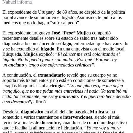
Nahuel informa
El expresidente de Uruguay, de 89 años, se despidió de la política
por al avance de su tumor en el hígado. Asimismo, le pidió a los
médicos que no lo hagan “sufrir al pedo”.
El expresidente uruguayo
José
“Pepe”
Mujica
compartió
recientemente detalles sobre su estado de salud tras haber sido
diagnosticado con cáncer de
esófago,
enfermedad que ha avanzado
y se ha extendido al
hígado.
En una entrevista con el medio local
Búsqueda,
Mujica
explicó:
“El cáncer me está colonizando el
hígado. No lo puedo frenar con nada. ¿Por qué? Porque soy
un
anciano
y tengo dos enfermedades
crónicas”.
A continuación, el
exmandatario
reveló que su cuerpo ya no
soporta más tratamientos y no está en condiciones de someterse a
terapias bioquímicas ni a
cirugías.
“Lo que pido es que me dejen
tranquilo, que no me pidan más entrevistas ni nada. Ya terminó mi
ciclo. Sinceramente, me estoy
muriendo.
Y el guerrero tiene derecho
a su
descanso”,
afirmó.
Desde su
diagnóstico
en abril del año pasado,
Mujica
se ha
sometido a varios tratamientos e
intervenciones,
siendo el más
reciente a finales de
diciembre,
cuando se le colocó un dispositivo
que le facilita la alimentación e hidratación. “
Yo me voy a morir