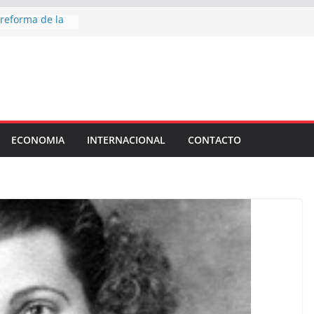
 reforma de la
tó la letra chica
undio extranjero
onela que valió
el Senado
: Fundación
na jornada de
ra la trata de
ECONOMIA
INTERNACIONAL
CONTACTO
 toda la ciudad
vacaciones de
tín
 chirolas”:
os senadores que