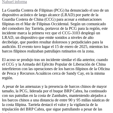
Nahuel informa
La Guardia Costera de Filipinas (PCG) ha denunciado el uso de un
dispositivo acústico de largo alcance (LRAD) por parte de la
Guardia Costera de China (CCG) para acosar a embarcaciones
filipinas en el Mar de Filipinas Occidental. Según un comunicado
del comodoro Jay Tarriela, portavoz de la PCG para la región, este
incidente marca la primera vez que el CCG-3103 desplegó un
LRAD, un dispositivo que emite sonidos a niveles de alto
decibelaje, que pueden resultar dolorosos y perjudiciales para la
audición. El evento tuvo lugar el 15 de enero de 2025, mientras los
barcos filipinos realizaban patrullajes rutinarios en la zona.
El acoso se produjo tras un incidente similar el día anterior, cuando
el CCG y la Armada del Ejército Popular de Liberación de China
interfirieron con las operaciones de los barcos filipinos de la Oficina
de Pesca y Recursos Acuáticos cerca de Sandy Cay, en la misma
región.
A pesar de las amenazas y la presencia de barcos chinos de mayor
tamaño, la PCG, liderada por el buque BRP Cabra, ha continuado
con sus patrullas en la costa de Zambales, manteniendo alejados a
los barcos chinos a una distancia de entre 90 y 95 millas náuticas de
la costa filipina. Tarriela destacó el valor y la vigilancia de la
tripulación del BRP Cabra, que sigue patrullando a pesar de las