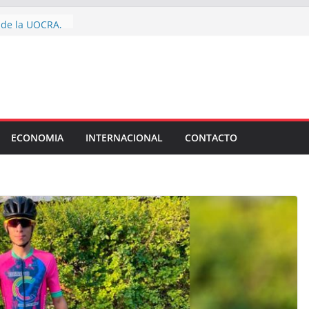
aciones de
d de la UOCRA,
anja llenó de
 Fundación
na jornada de
a la trata de
toda la ciudad
ECONOMIA
INTERNACIONAL
CONTACTO
acaciones de
ín
chirolas”:
s senadores que
reforma de la
ó la letra chica
undio extranjero