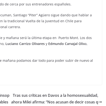
ido de cerca por sus entrenadores españoles.
úcuman, Santiago “Piter” Agüero sigue dando que hablar a
en la tradicional Vuelta de la Juventud en Chile para
ional carrera.
le y mañana será la última etapa en Puerto Mont. Los dos
no,
Luciano Carrizo Olivares
y
Edmundo Carvajal Oliv
a,
ue mañana podamos dar todo para poder subir de nuevo al
 insop
Tras sus críticas en Davos a la homosexualidad,
ables
ahora Milei afirma: “Nos acusan de decir cosas q