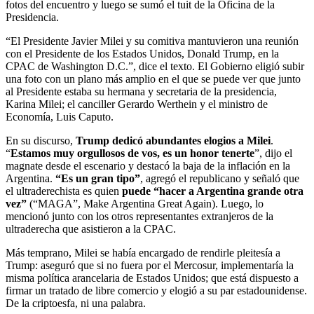
fotos del encuentro y luego se sumó el tuit de la Oficina de la
Presidencia.
“El Presidente Javier Milei y su comitiva mantuvieron una reunión
con el Presidente de los Estados Unidos, Donald Trump, en la
CPAC de Washington D.C.”, dice el texto. El Gobierno eligió subir
una foto con un plano más amplio en el que se puede ver que junto
al Presidente estaba su hermana y secretaria de la presidencia,
Karina Milei; el canciller Gerardo Werthein y el ministro de
Economía, Luis Caputo.
En su discurso,
Trump dedicó abundantes elogios a Milei
.
“
Estamos muy orgullosos de vos, es un honor tenerte
”, dijo el
magnate desde el escenario y destacó la baja de la inflación en la
Argentina.
“Es un gran tipo”
, agregó el republicano y señaló que
el ultraderechista es quien
puede “hacer a Argentina grande otra
vez”
(“MAGA”, Make Argentina Great Again). Luego, lo
mencionó junto con los otros representantes extranjeros de la
ultraderecha que asistieron a la CPAC.
Más temprano, Milei se había encargado de rendirle pleitesía a
Trump: aseguró que si no fuera por el Mercosur, implementaría la
misma política arancelaria de Estados Unidos; que está dispuesto a
firmar un tratado de libre comercio y elogió a su par estadounidense.
De la criptoesfa, ni una palabra.