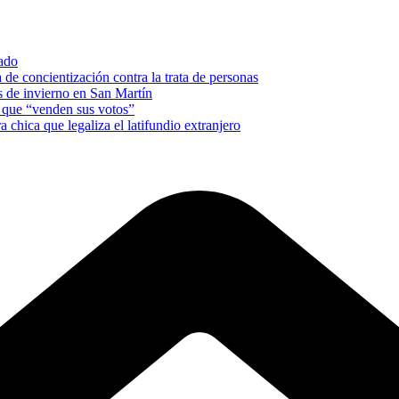
nado
e concientización contra la trata de personas
es de invierno en San Martín
s que “venden sus votos”
a chica que legaliza el latifundio extranjero