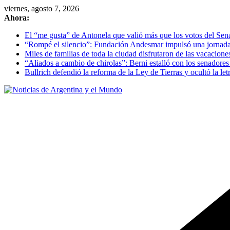
Skip
viernes, agosto 7, 2026
to
Ahora:
content
El “me gusta” de Antonela que valió más que los votos del Se
“Rompé el silencio”: Fundación Andesmar impulsó una jornada d
Miles de familias de toda la ciudad disfrutaron de las vacacion
“Aliados a cambio de chirolas”: Berni estalló con los senadore
Bullrich defendió la reforma de la Ley de Tierras y ocultó la letr