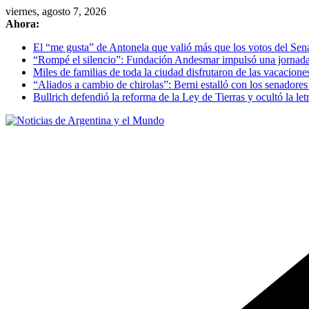
Skip
viernes, agosto 7, 2026
to
Ahora:
content
El “me gusta” de Antonela que valió más que los votos del Se
“Rompé el silencio”: Fundación Andesmar impulsó una jornada d
Miles de familias de toda la ciudad disfrutaron de las vacacion
“Aliados a cambio de chirolas”: Berni estalló con los senadore
Bullrich defendió la reforma de la Ley de Tierras y ocultó la letr