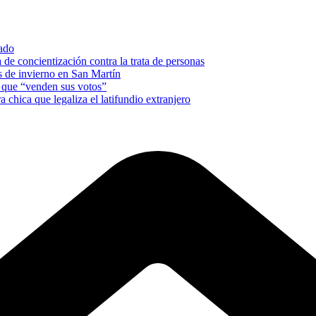
nado
e concientización contra la trata de personas
es de invierno en San Martín
s que “venden sus votos”
a chica que legaliza el latifundio extranjero