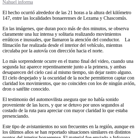
Nahuel informa
El hecho ocurrió alrededor de las 21 horas a la altura del kilómetro
147, entre las localidades bonaerenses de Lezama y Chascomús.
En las imágenes, que duran poco más de dos minutos, se observa
claramente una luz intensa y solitaria realizando movimientos
erráticos e inusuales, que llamaron la atención del conductor. La
filmación fue realizada desde el interior del vehículo, mientras
circulaba por la autovía con dirección hacia el norte.
Lo más sorprendente ocurre en el tramo final del video, cuando una
segunda luz aparece repentinamente junto a la primera, y ambas
desaparecen del cielo casi al mismo tiempo, sin dejar rastro alguno.
El cielo despejado y la oscuridad de la noche permitieron captar con
claridad los movimientos, que no coinciden con los de ningún avión,
dron o satélite conocido.
El testimonio del automovilista asegura que no había sonido
proveniente de las luces, y que se detuvo por unos segundos al
costado de la ruta para apreciar con mayor claridad lo que estaba
presenciando.
Este tipo de avistamientos no son frecuentes en la región, aunque en
los últimos años se han reportado situaciones similares en distintos
puntos del interior bonaerense. El material fue enviado a Infozona