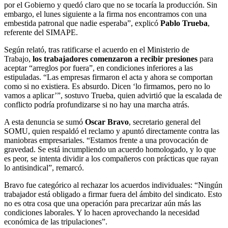
por el Gobierno y quedó claro que no se tocaría la producción. Sin
embargo, el lunes siguiente a la firma nos encontramos con una
embestida patronal que nadie esperaba”, explicó
Pablo Trueba
,
referente del SIMAPE.
Según relató, tras ratificarse el acuerdo en el Ministerio de
Trabajo,
los trabajadores comenzaron a recibir presiones
para
aceptar “arreglos por fuera”, en condiciones inferiores a las
estipuladas. “Las empresas firmaron el acta y ahora se comportan
como si no existiera. Es absurdo. Dicen ‘lo firmamos, pero no lo
vamos a aplicar’”, sostuvo Trueba, quien advirtió que la escalada de
conflicto podría profundizarse si no hay una marcha atrás.
A esta denuncia se sumó
Oscar Bravo
, secretario general del
SOMU, quien respaldó el reclamo y apuntó directamente contra las
maniobras empresariales. “Estamos frente a una provocación de
gravedad. Se está incumpliendo un acuerdo homologado, y lo que
es peor, se intenta dividir a los compañeros con prácticas que rayan
lo antisindical”, remarcó.
Bravo fue categórico al rechazar los acuerdos individuales: “Ningún
trabajador está obligado a firmar fuera del ámbito del sindicato. Esto
no es otra cosa que una operación para precarizar aún más las
condiciones laborales. Y lo hacen aprovechando la necesidad
económica de las tripulaciones”.