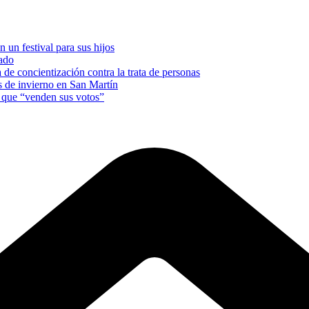
 un festival para sus hijos
nado
e concientización contra la trata de personas
es de invierno en San Martín
s que “venden sus votos”