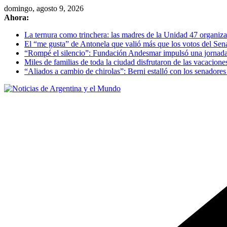
Skip
domingo, agosto 9, 2026
to
Ahora:
content
La ternura como trinchera: las madres de la Unidad 47 organizan
El “me gusta” de Antonela que valió más que los votos del Se
“Rompé el silencio”: Fundación Andesmar impulsó una jornada d
Miles de familias de toda la ciudad disfrutaron de las vacacion
“Aliados a cambio de chirolas”: Berni estalló con los senadore