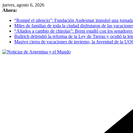
Skip
jueves, agosto 6, 2026
to
Ahora:
content
“Rompé el silencio”: Fundación Andesmar impulsó una jornada d
Miles de familias de toda la ciudad disfrutaron de las vacacion
“Aliados a cambio de chirolas”: Berni estalló con los senadore
Bullrich defendió la reforma de la Ley de Tierras y ocultó la letr
Masivo cierra de vacaciones de invierno, la Juventud de la UOC