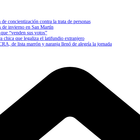
e concientización contra la trata de personas
es de invierno en San Martín
s que “venden sus votos”
a chica que legaliza el latifundio extranjero
RA, de lista marrón y naranja llenó de alegría la jornada