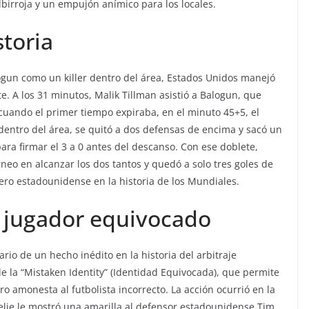
birroja y un empujón anímico para los locales.
storia
ogun como un killer dentro del área, Estados Unidos manejó
e. A los 31 minutos, Malik Tillman asistió a Balogun, que
Y cuando el primer tiempo expiraba, en el minuto 45+5, el
 dentro del área, se quitó a dos defensas de encima y sacó un
para firmar el 3 a 0 antes del descanso. Con ese doblete,
rneo en alcanzar los dos tantos y quedó a solo tres goles de
ero estadounidense en la historia de los Mundiales.
al jugador equivocado
rio de un hecho inédito en la historia del arbitraje
de la “Mistaken Identity” (Identidad Equivocada), que permite
tro amonesta al futbolista incorrecto. La acción ocurrió en la
lie le mostró una amarilla al defensor estadounidense Tim