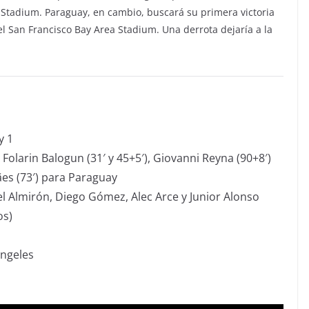
le Stadium. Paraguay, en cambio, buscará su primera victoria
el San Francisco Bay Area Stadium. Una derrota dejaría a la
y 1
 Folarin Balogun (31′ y 45+5′), Giovanni Reyna (90+8′)
es (73′) para Paraguay
l Almirón, Diego Gómez, Alec Arce y Junior Alonso
os)
Ángeles