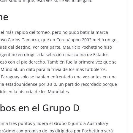
oFi Stadium que, esta vez sí, se vistió de gala.
he
e el más rápido del torneo, pero no pudo batir la marca
uayo Carlos Gamarra, que en Corea/Japón 2002 metió un gol
nías del destino. Por otra parte, Mauricio Pochettino hizo
argentino en dirigir a la selección masculina de Estados
zó con el pie derecho. También fue la primera vez que se
 Mundial, un dato para la trivia de los más futboleros.
 Paraguay solo se habían enfrentado una vez antes en una
ia estadounidense por 3 a 0, un partido recordado porque
do en la historia de los Mundiales.
bos en el Grupo D
ma tres puntos y lidera el Grupo D junto a Australia y
próximo compromiso de los dirigidos por Pochettino será