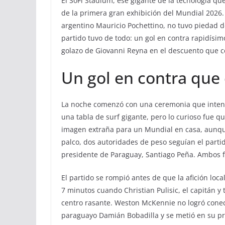
El SoFi Stadium, ese gigante de la tecnología que
de la primera gran exhibición del Mundial 2026. 
argentino Mauricio Pochettino, no tuvo piedad d
partido tuvo de todo: un gol en contra rapidísim
golazo de Giovanni Reyna en el descuento que cer
Un gol en contra que
La noche comenzó con una ceremonia que intentó 
una tabla de surf gigante, pero lo curioso fue q
imagen extraña para un Mundial en casa, aunque 
palco, dos autoridades de peso seguían el partid
presidente de Paraguay, Santiago Peña. Ambos fu
El partido se rompió antes de que la afición lo
7 minutos cuando Christian Pulisic, el capitán y
centro rasante. Weston McKennie no logró conect
paraguayo Damián Bobadilla y se metió en su pro