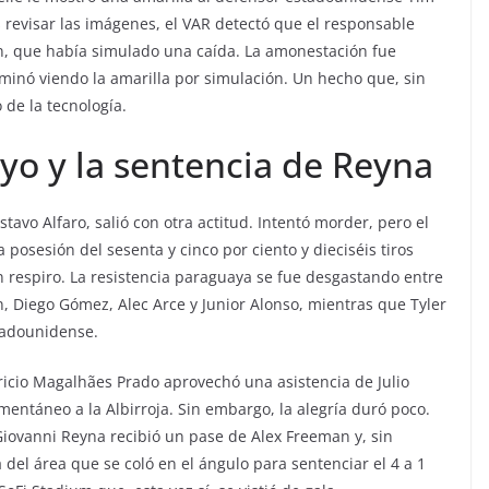
 revisar las imágenes, el VAR detectó que el responsable
n, que había simulado una caída. La amonestación fue
rminó viendo la amarilla por simulación. Un hecho que, sin
de la tecnología.
yo y la sentencia de Reyna
tavo Alfaro, salió con otra actitud. Intentó morder, pero el
osesión del sesenta y cinco por ciento y dieciséis tiros
eron respiro. La resistencia paraguaya se fue desgastando entre
n, Diego Gómez, Alec Arce y Junior Alonso, mientras que Tyler
tadounidense.
ricio Magalhães Prado aprovechó una asistencia de Julio
mentáneo a la Albirroja. Sin embargo, la alegría duró poco.
Giovanni Reyna recibió un pase de Alex Freeman y, sin
del área que se coló en el ángulo para sentenciar el 4 a 1