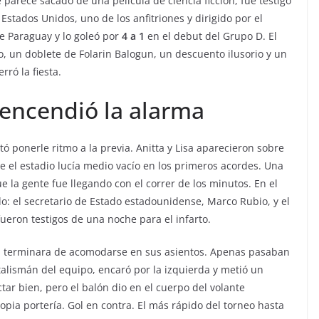
 parece sacado de una película de ciencia ficción, fue testigo
Estados Unidos, uno de los anfitriones y dirigido por el
e Paraguay y lo goleó por
4 a 1
en el debut del Grupo D. El
o, un doblete de Folarin Balogun, un descuento ilusorio y un
ró la fiesta.
 encendió la alarma
ponerle ritmo a la previa. Anitta y Lisa aparecieron sobre
ue el estadio lucía medio vacío en los primeros acordes. Una
la gente fue llegando con el correr de los minutos. En el
o: el secretario de Estado estadounidense, Marco Rubio, y el
eron testigos de una noche para el infarto.
cal terminara de acomodarse en sus asientos. Apenas pasaban
 talismán del equipo, encaró por la izquierda y metió un
ar bien, pero el balón dio en el cuerpo del volante
pia portería. Gol en contra. El más rápido del torneo hasta