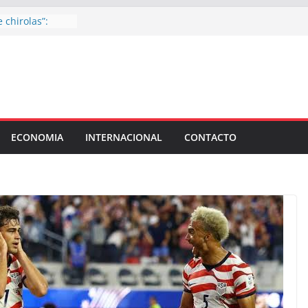
 chirolas”:
os senadores que
chera: las
d 47 organizan
hijos
onela que valió
el Senado
: Fundación
ECONOMIA
INTERNACIONAL
CONTACTO
na jornada de
ra la trata de
 toda la ciudad
vacaciones de
tín