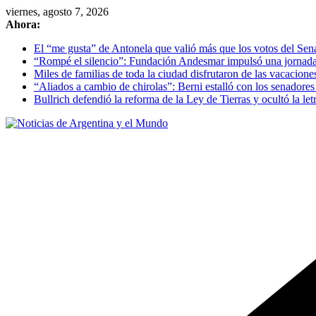
Skip
viernes, agosto 7, 2026
to
Ahora:
content
El “me gusta” de Antonela que valió más que los votos del Se
“Rompé el silencio”: Fundación Andesmar impulsó una jornada d
Miles de familias de toda la ciudad disfrutaron de las vacacion
“Aliados a cambio de chirolas”: Berni estalló con los senadore
Bullrich defendió la reforma de la Ley de Tierras y ocultó la letr