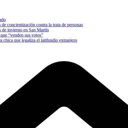
nado
e concientización contra la trata de personas
es de invierno en San Martín
s que “venden sus votos”
a chica que legaliza el latifundio extranjero