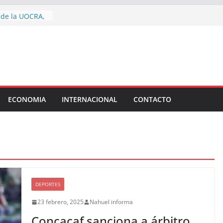
aciones de
d de la UOCRA,
anja llenó de
 Fundación
na jornada de
a la trata de
toda la ciudad
ECONOMIA
INTERNACIONAL
CONTACTO
acaciones de
ín
chirolas”:
s senadores que
reforma de la
ó la letra chica
undio extranjero
DEPORTES
23 febrero, 2025
Nahuel informa
Concacaf sanciona a árbitro