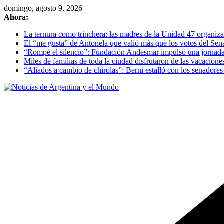
Skip
domingo, agosto 9, 2026
to
Ahora:
content
La ternura como trinchera: las madres de la Unidad 47 organizan
El “me gusta” de Antonela que valió más que los votos del Se
“Rompé el silencio”: Fundación Andesmar impulsó una jornada d
Miles de familias de toda la ciudad disfrutaron de las vacacion
“Aliados a cambio de chirolas”: Berni estalló con los senadore