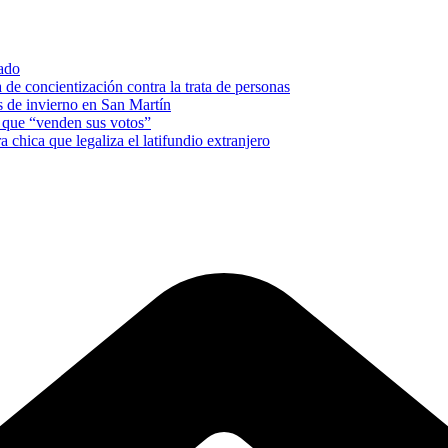
nado
e concientización contra la trata de personas
es de invierno en San Martín
s que “venden sus votos”
a chica que legaliza el latifundio extranjero