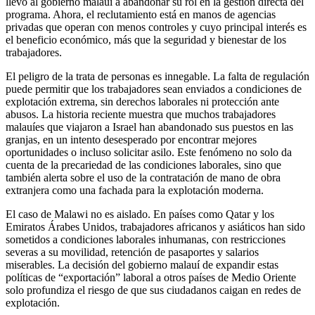
llevó al gobierno malauí a abandonar su rol en la gestión directa del
programa. Ahora, el reclutamiento está en manos de agencias
privadas que operan con menos controles y cuyo principal interés es
el beneficio económico, más que la seguridad y bienestar de los
trabajadores.
El peligro de la trata de personas es innegable. La falta de regulación
puede permitir que los trabajadores sean enviados a condiciones de
explotación extrema, sin derechos laborales ni protección ante
abusos. La historia reciente muestra que muchos trabajadores
malauíes que viajaron a Israel han abandonado sus puestos en las
granjas, en un intento desesperado por encontrar mejores
oportunidades o incluso solicitar asilo. Este fenómeno no solo da
cuenta de la precariedad de las condiciones laborales, sino que
también alerta sobre el uso de la contratación de mano de obra
extranjera como una fachada para la explotación moderna.
El caso de Malawi no es aislado. En países como Qatar y los
Emiratos Árabes Unidos, trabajadores africanos y asiáticos han sido
sometidos a condiciones laborales inhumanas, con restricciones
severas a su movilidad, retención de pasaportes y salarios
miserables. La decisión del gobierno malauí de expandir estas
políticas de “exportación” laboral a otros países de Medio Oriente
solo profundiza el riesgo de que sus ciudadanos caigan en redes de
explotación.