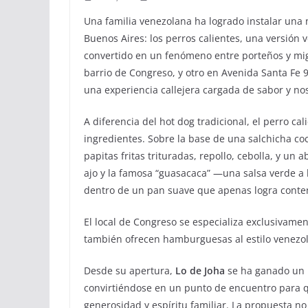
Una familia venezolana ha logrado instalar una
Buenos Aires: los perros calientes, una versión 
convertido en un fenómeno entre porteños y migr
barrio de Congreso, y otro en Avenida Santa F
una experiencia callejera cargada de sabor y nos
A diferencia del hot dog tradicional, el perro c
ingredientes. Sobre la base de una salchicha c
papitas fritas trituradas, repollo, cebolla, y u
ajo y la famosa “guasacaca” —una salsa verde a b
dentro de un pan suave que apenas logra conten
El local de Congreso se especializa exclusivame
también ofrecen hamburguesas al estilo venezol
Desde su apertura,
Lo de Joha
se ha ganado un l
convirtiéndose en un punto de encuentro para q
generosidad y espíritu familiar. La propuesta n