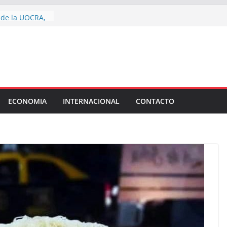
aciones de
d de la UOCRA,
anja llenó de
 Fundación
na jornada de
a la trata de
toda la ciudad
ECONOMIA
INTERNACIONAL
CONTACTO
acaciones de
ín
chirolas”:
s senadores que
reforma de la
ó la letra chica
undio extranjero