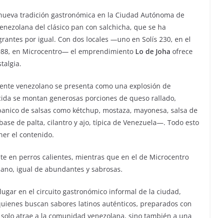
 nueva tradición gastronómica en la Ciudad Autónoma de
venezolana del clásico pan con salchicha, que se ha
antes por igual. Con dos locales —uno en Solís 230, en el
e 988, en Microcentro— el emprendimiento
Lo de Joha
ofrece
talgia.
aliente venezolano se presenta como una explosión de
ocida se montan generosas porciones de queso rallado,
n abanico de salsas como kétchup, mostaza, mayonesa, salsa de
ase de palta, cilantro y ajo, típica de Venezuela—. Todo esto
er el contenido.
nte en perros calientes, mientras que en el de Microcentro
ano, igual de abundantes y sabrosas.
ugar en el circuito gastronómico informal de la ciudad,
uienes buscan sabores latinos auténticos, preparados con
o solo atrae a la comunidad venezolana, sino también a una