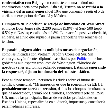
confrontativo con Beijing
, en contraste con una actitud más
conciliadora hacia otros países. Aún así,
Trump no se refirió a la
vigencia del arancel general
del 10% que comenzó a regir el 5 de
abril, con excepción de Canadá y México.
El impacto de la decisión se reflejó de inmediato en Wall Street
:
el índice Dow Jones saltó 2.200 puntos (5,9%), el S&P 500 trepó
6,5% y el Nasdaq escaló más del 8%. La reacción positiva obedeció,
en parte, al alivio que supuso la pausa arancelaria tras semanas de
tensión.
En paralelo,
siguen abiertas múltiples mesas de negociación
,
como las iniciadas con Vietnam, Japón y Corea del Sur. Sin
embargo, según fuentes diplomáticas citadas por
Politico
, muchos
gobiernos aún esperan respuesta de Washington. “Muchos de
nosotros ya les escribimos pidiendo reuniones.
Estamos esperando
la respuesta”, dijo un funcionario del sudeste asiático
.
Pese al alivio temporal, persisten las dudas sobre el futuro del
conflicto comercial. “Mi impresión es que
la economía de EEUU
probablemente caerá en recesión
, dados los choques simultáneos
que ha absorbido”, afirmó Joe Brusuelas, economista jefe de RSM
US, una de las principales firmas de servicios profesionales en
Estados Unidos, especializada en auditoría, impuestos y consultoría
para medianas empresas.