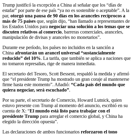
Trump justificó la excepción a China al señalar que los “días de
estafar” por parte de ese país “ya no es sostenible o aceptable”. A la
par,
otorgó una pausa de 90 días en los aranceles recíprocos a
más de 75 países
que, según dijo, “han llamado a representantes de
los Estados Unidos para
negociar una solución a los temas que se
discuten relativos al comercio
, barreras comerciales, aranceles,
manipulación de divisas y aranceles no monetarios”.
Durante ese período, los países no incluidos en la sanción a
China
afrontarán un arancel universal “sustancialmente
reducido” del 10%
. La tarifa, que también se aplica a naciones que
no tomaron represalias, rige de manera inmediata.
El secretario del Tesoro, Scott Bessent, respaldó la medida y afirmó
que “el presidente Trump ha mostrado un gran coraje al mantenerse
firme hasta este momento”. Añadió:
“Cada país del mundo que
quiera negociar, será escuchado”
.
Por su parte, el secretario de Comercio, Howard Lutnick, quien
estuvo presente con Trump al momento del anuncio, escribió en su
cuenta de X: “
El mundo está listo para trabajar con el
presidente Trump
para arreglar el comercio global, y China ha
elegido la dirección opuesta”.
Las declaraciones de ambos funcionarios
reforzaron el tono