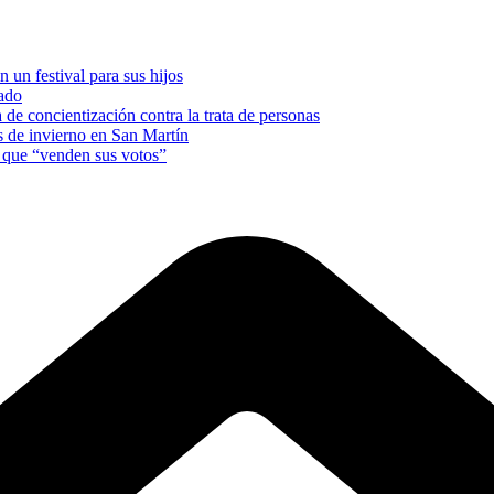
 un festival para sus hijos
nado
e concientización contra la trata de personas
es de invierno en San Martín
s que “venden sus votos”