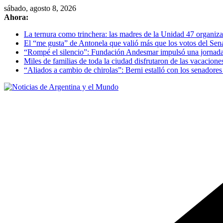
Skip
sábado, agosto 8, 2026
to
Ahora:
content
La ternura como trinchera: las madres de la Unidad 47 organizan
El “me gusta” de Antonela que valió más que los votos del Se
“Rompé el silencio”: Fundación Andesmar impulsó una jornada d
Miles de familias de toda la ciudad disfrutaron de las vacacion
“Aliados a cambio de chirolas”: Berni estalló con los senadore