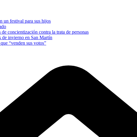
 un festival para sus hijos
nado
e concientización contra la trata de personas
es de invierno en San Martín
s que “venden sus votos”