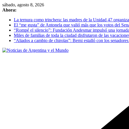
Skip
sábado, agosto 8, 2026
to
Ahora:
content
La ternura como trinchera: las madres de la Unidad 47 organizan
El “me gusta” de Antonela que valió más que los votos del Se
“Rompé el silencio”: Fundación Andesmar impulsó una jornada d
Miles de familias de toda la ciudad disfrutaron de las vacacion
“Aliados a cambio de chirolas”: Berni estalló con los senadore