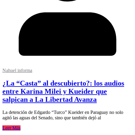
Nahuel informa
¿La “Casta” al descubierto?: los audios
entre Karina Milei y Kueider que
salpican a La Libertad Avanza
La detención de Edgardo “Turco” Kueider en Paraguay no solo
agitó las aguas del Senado, sino que también dejó al
Leer Más