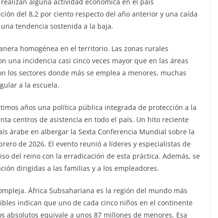
 realizan alguna actividad económica en el país
ción del 8,2 por ciento respecto del año anterior y una caída
 una tendencia sostenida a la baja.
nera homogénea en el territorio. Las zonas rurales
con una incidencia casi cinco veces mayor que en las áreas
 son los sectores donde más se emplea a menores, muchas
gular a la escuela.
imos años una política pública integrada de protección a la
nta centros de asistencia en todo el país. Un hito reciente
ís árabe en albergar la Sexta Conferencia Mundial sobre la
brero de 2026. El evento reunió a líderes y especialistas de
so del reino con la erradicación de esta práctica. Además, se
ón dirigidas a las familias y a los empleadores.
compleja. África Subsahariana es la región del mundo más
onibles indican que uno de cada cinco niños en el continente
os absolutos equivale a unos 87 millones de menores. Esa