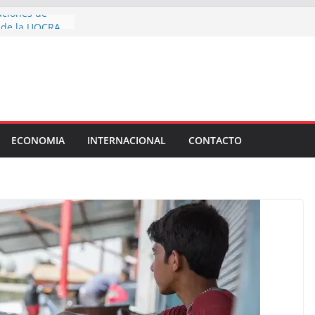
aciones de
d de la UOCRA,
anja llenó de
 Fundación
na jornada de
a la trata de
toda la ciudad
ECONOMIA
INTERNACIONAL
CONTACTO
acaciones de
ín
chirolas”:
s senadores que
reforma de la
ó la letra chica
undio extranjero